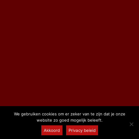
We gebruiken cookies om er zeker van te zijn dat je onze
website zo goed mogelijk beleeft.
© 2026 Gerealiseerd door
Mediakanjers
Akkoord
Privacy beleid
Algemene voorwaarden
-
Privacy Statement